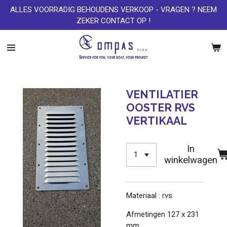
ALLES VOORRADIG BEHOUDENS VERKOOP - VRAGEN ? NEEM
Ga
ZEKER CONTACT OP !
direct
naar
de
hoofdinhoud
VENTILATIER
OOSTER RVS
VERTIKAAL
In
winkelwagen
Materiaal : rvs
Afmetingen 127 x 231
mm