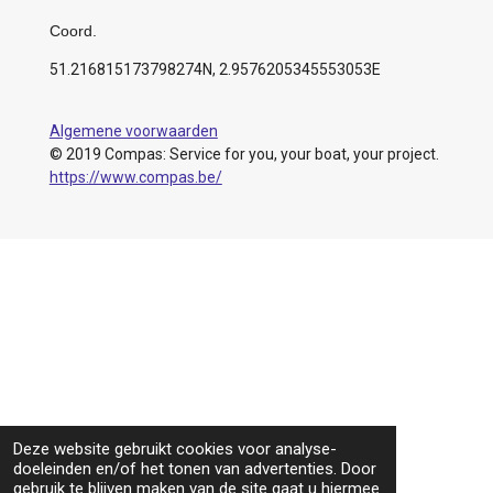
Coord.
51.216815173798274N, 2.9576205345553053E
Algemene voorwaarden
© 2019 Compas: Service for you, your boat, your project.
https://www.compas.be/
Deze website gebruikt cookies voor analyse-
doeleinden en/of het tonen van advertenties. Door
gebruik te blijven maken van de site gaat u hiermee