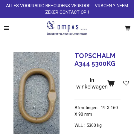
ALLES VOORRADIG BEHOUDENS VERKOOP - VRAGEN ? NEEM
Ga
ZEKER CONTACT OP !
direct
naar
de
hoofdinhoud
TOPSCHALM
A344 5300KG
In
winkelwagen
Afmetingen : 19 X 160
X 90 mm
WLL : 5300 kg