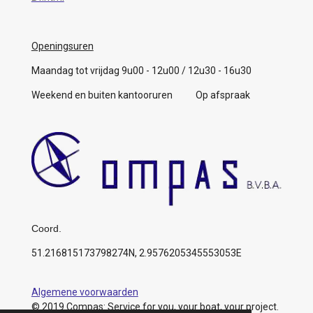
Openingsuren
Maandag tot vrijdag 9u00 - 12u00 / 12u30 - 16u30
Weekend en buiten kantooruren Op afspraak
Coord.
51.216815173798274N, 2.9576205345553053E
Algemene voorwaarden
© 2019 Compas: Service for you, your boat, your project.