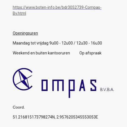
https://www.boten-info.be/bdr3052739-Compas-
Bv.html
Openingsuren
Maandag tot vrijdag 9u00 - 12u00 / 12u30 - 16u30
Weekend en buiten kantooruren Op afspraak
Coord.
51.216815173798274N, 2.9576205345553053E