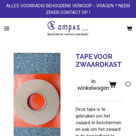
ALLES VOORRADIG BEHOUDENS VERKOOP - VRAGEN ? NEEM
Ga
ZEKER CONTACT OP !
direct
naar
de
hoofdinhoud
TAPE VOOR
ZWAARDKAST
In
winkelwagen
Deze tape is te
gebruiken om het
zwaard te beschermen
en ook om het zwaard
in de zwaardkast te