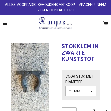
ALLES VOORRADIG BEHOUDENS VERKOOP - VRAGEN ? NEEM
Ga
ZEKER CONTACT OP !
direct
naar
de
hoofdinhoud
STOKKLEM IN
ZWARTE
KUNSTSTOF
VOOR STOK MET
DIAMETER
In