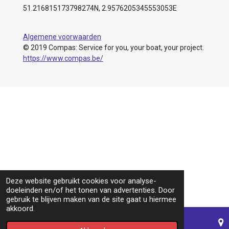
51.216815173798274N, 2.9576205345553053E
Algemene voorwaarden
© 2019 Compas: Service for you, your boat, your project.
https://www.compas.be/
Deze website gebruikt cookies voor analyse-
doeleinden en/of het tonen van advertenties. Door
gebruik te blijven maken van de site gaat u hiermee
akkoord.