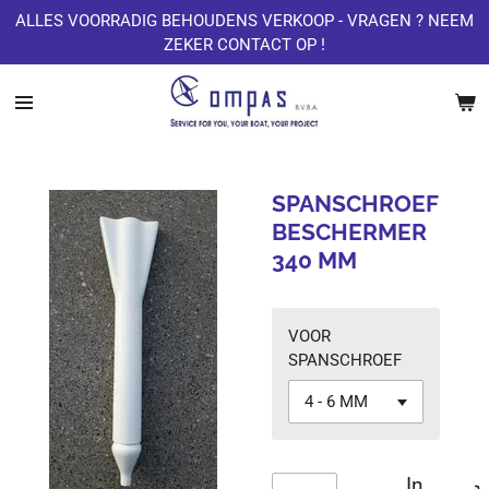
ALLES VOORRADIG BEHOUDENS VERKOOP - VRAGEN ? NEEM
Ga
ZEKER CONTACT OP !
direct
naar
de
hoofdinhoud
SPANSCHROEF
BESCHERMER
340 MM
VOOR
SPANSCHROEF
In