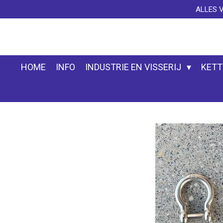
ALLES 
Ga
direct
naar
de
hoofdinhoud
HOME
INFO
INDUSTRIE EN VISSERIJ
KETT