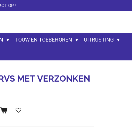
CT OP !
EN
TOUW EN TOEBEHOREN
UITRUSTING
G RVS MET VERZONKEN
n