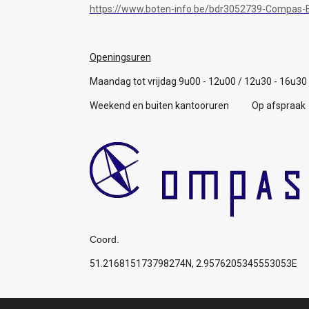
https://www.boten-info.be/bdr3052739-Compas-B
Openingsuren
Maandag tot vrijdag 9u00 - 12u00 / 12u30 - 16u30
Weekend en buiten kantooruren Op afspraak
Coord.
51.216815173798274N, 2.9576205345553053E
Algemene voorwaarden