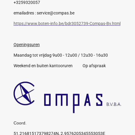
+3259320057
emailadres : service@compas.be
https://www.boten-info.be/bdr3052739-Compas-Bv.html
Openingsuren
Maandag tot vrijdag 9u00 - 12u00 / 12u30 - 16u30
Weekend en buiten kantooruren Op afspraak
Coord.
51.216815173798274N, 2.9576205345553053E