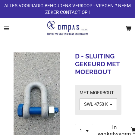
ALLES VOORRADIG BEHOUDENS VERKOOP - VRAGEN ? NEEM
Ga
ZEKER CONTACT OP !
direct
naar
de
hoofdinhoud
D - SLUITING
GEKEURD MET
MOERBOUT
MET MOERBOUT
In
winkelwagen