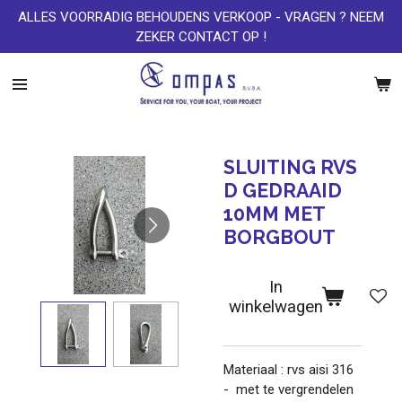
ALLES VOORRADIG BEHOUDENS VERKOOP - VRAGEN ? NEEM
Ga
ZEKER CONTACT OP !
direct
naar
de
hoofdinhoud
SLUITING RVS
D GEDRAAID
10MM MET
BORGBOUT
In
winkelwagen
Materiaal : rvs aisi 316
- met te vergrendelen