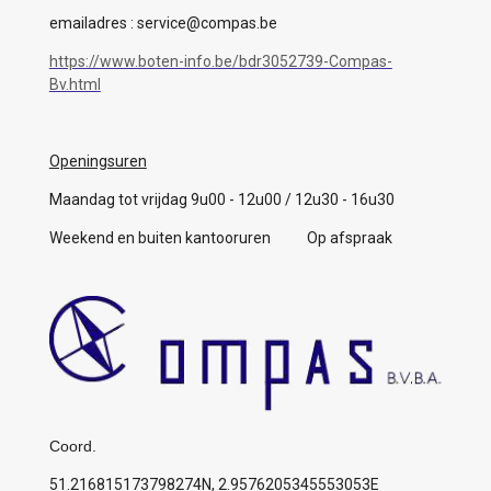
emailadres : service@compas.be
https://www.boten-info.be/bdr3052739-Compas-
Bv.html
Openingsuren
Maandag tot vrijdag 9u00 - 12u00 / 12u30 - 16u30
Weekend en buiten kantooruren Op afspraak
Coord.
51.216815173798274N, 2.9576205345553053E