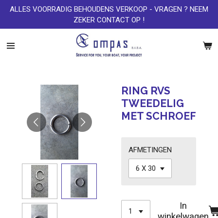
ALLES VOORRADIG BEHOUDENS VERKOOP - VRAGEN ? NEEM
Ga
ZEKER CONTACT OP !
direct
naar
de
hoofdinhoud
RING RVS
TWEEDELIG
MET SCHROEF
AFMETINGEN
In
winkelwagen