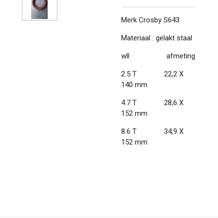
Merk Crosby S643
Materiaal : gelakt staal
wll afmeting
2.5 T 22,2 X
140 mm
4.7 T 28,6 X
152 mm
8.6 T 34,9 X
152 mm