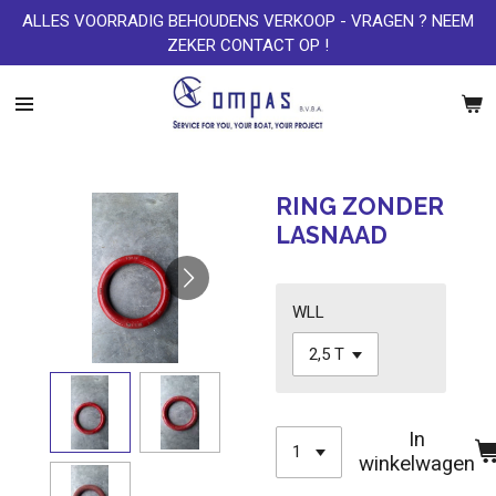
ALLES VOORRADIG BEHOUDENS VERKOOP - VRAGEN ? NEEM
Ga
ZEKER CONTACT OP !
direct
naar
de
hoofdinhoud
RING ZONDER
LASNAAD
WLL
In
winkelwagen