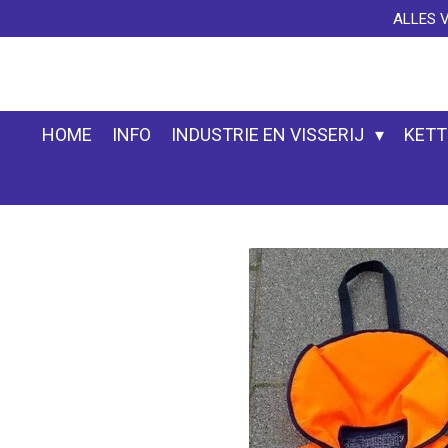
ALLES 
Ga
direct
naar
de
hoofdinhoud
HOME
INFO
INDUSTRIE EN VISSERIJ
KETT