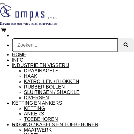
Ga
direct
naar
de
hoofdinhoud
HOME
INFO
INDUSTRIE EN VISSERIJ
DRAAINAGELS
HAAK
KATROLLEN / BLOKKEN
RUBBER BOLLEN
SLUITINGEN / SHACKLE
DIVERSEN
KETTING EN ANKERS
KETTING
ANKERS
TOEBEHOREN
RIGGING / KABELS EN TOEBEHOREN
MAATWERK