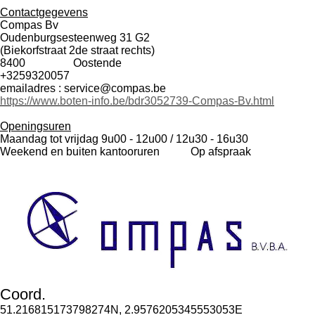
Contactgegevens
Compas Bv
Oudenburgsesteenweg 31 G2
(Biekorfstraat 2de straat rechts)
8400 Oostende
+3259320057
emailadres : service@compas.be
https://www.boten-info.be/bdr3052739-Compas-Bv.html
Openingsuren
Maandag tot vrijdag 9u00 - 12u00 / 12u30 - 16u30
Weekend en buiten kantooruren Op afspraak
Coord.
51.216815173798274N, 2.9576205345553053E