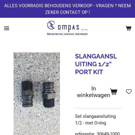
ALLES VOORRADIG BEHOUDENS VERKOOP - VRAGEN ? NEEM
Ga
ZEKER CONTACT OP !
direct
naar
de
hoofdinhoud
SLANGAANSL
UITING 1/2"
PORT KIT
In
winkelwagen
Set slangaansluiting
1/2 - met O-ring
referentie 30649-1000