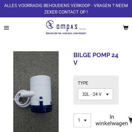
ALLES VOORRADIG BEHOUDENS VERKOOP - VRAGEN ? NEEM
Ga
ZEKER CONTACT OP !
direct
naar
de
hoofdinhoud
BILGE POMP 24
V
TYPE
In
winkelwagen