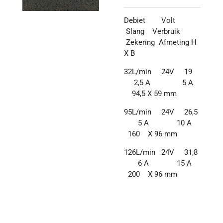
Debiet Volt
Slang Verbruik
Zekering Afmeting H
X B
32L/min 24V 19
2,5 A 5 A
94,5 X 59 mm
95L/min 24V 26,5
5 A 10 A
160 X 96 mm
126L/min 24V 31,8
6 A 15 A
200 X 96 mm