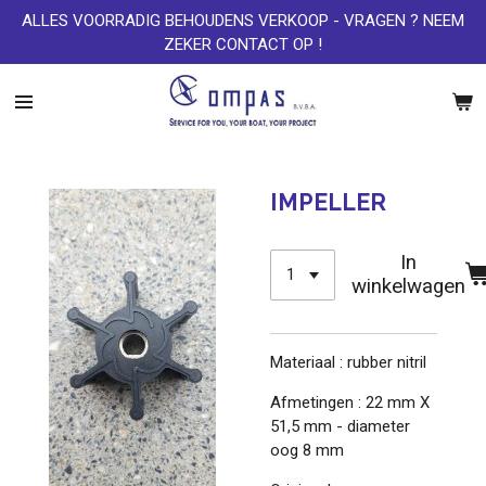
ALLES VOORRADIG BEHOUDENS VERKOOP - VRAGEN ? NEEM
Ga
ZEKER CONTACT OP !
direct
naar
de
hoofdinhoud
IMPELLER
In
winkelwagen
Materiaal : rubber nitril
Afmetingen : 22 mm X
51,5 mm - diameter
oog 8 mm