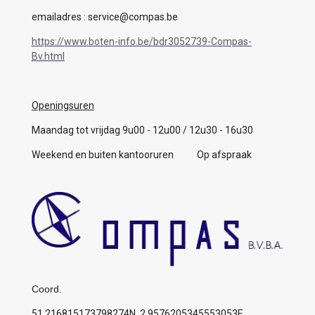
emailadres : service@compas.be
https://www.boten-info.be/bdr3052739-Compas-
Bv.html
Openingsuren
Maandag tot vrijdag 9u00 - 12u00 / 12u30 - 16u30
Weekend en buiten kantooruren Op afspraak
Coord.
51.216815173798274N, 2.9576205345553053E