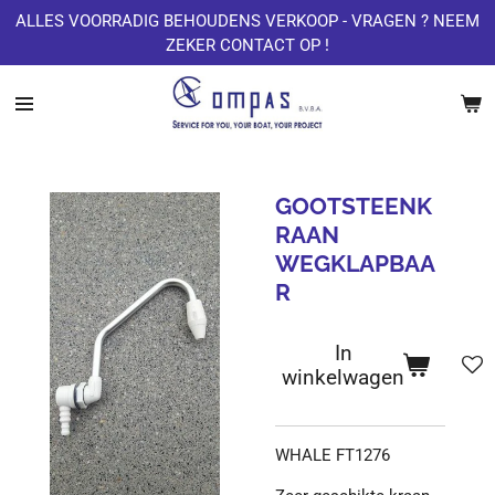
ALLES VOORRADIG BEHOUDENS VERKOOP - VRAGEN ? NEEM
Ga
ZEKER CONTACT OP !
direct
naar
de
hoofdinhoud
GOOTSTEENK
RAAN
WEGKLAPBAA
R
In
winkelwagen
WHALE FT1276