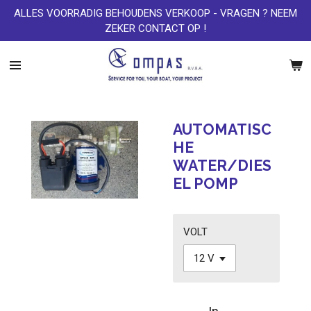
ALLES VOORRADIG BEHOUDENS VERKOOP - VRAGEN ? NEEM
Ga
ZEKER CONTACT OP !
direct
naar
de
hoofdinhoud
AUTOMATISC
HE
WATER/DIES
EL POMP
VOLT