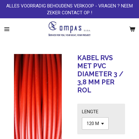
ALLES VOORRADIG BEHOUDENS VERKOOP - VRAGEN ? NEEM
Ga
ZEKER CONTACT OP !
direct
naar
de
hoofdinhoud
KABEL RVS
MET PVC
DIAMETER 3 /
3,8 MM PER
ROL
LENGTE