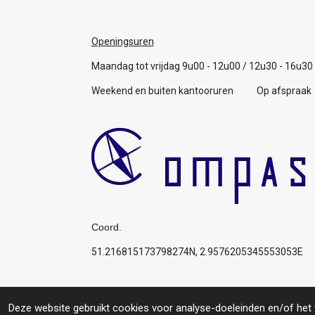
Openingsuren
Maandag tot vrijdag 9u00 - 12u00 / 12u30 - 16u30
Weekend en buiten kantooruren Op afspraak
Coord.
51.216815173798274N, 2.9576205345553053E
Algemene voorwaarden
© 2019 Compas: Service for you, your boat, your p
Deze website gebruikt cookies voor analyse-doeleinden en/of het t