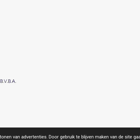
roject.
https://www.compas.be/
onen van advertenties. Door gebruik te blijven maken van de site ga