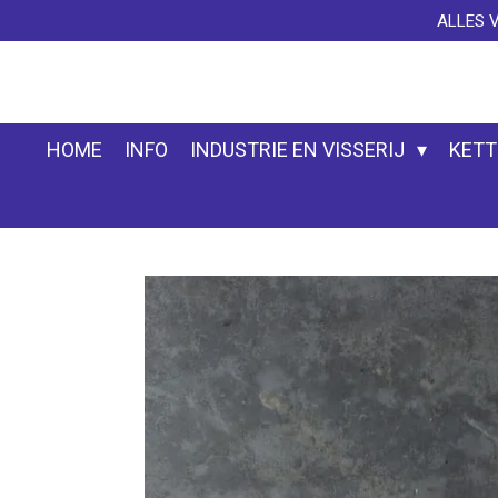
ALLES 
Ga
direct
naar
de
hoofdinhoud
HOME
INFO
INDUSTRIE EN VISSERIJ
KETT