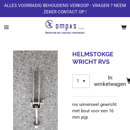
ALLES VOORRADIG BEHOUDENS VERKOOP - VRAGEN ? NEEM
Ga
ZEKER CONTACT OP !
direct
naar
de
hoofdinhoud
HELMSTOKGE
WRICHT RVS
In
winkelwagen
rvs universeel gewricht
met bout voor een 16
mm pijp