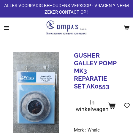
ALLES VOORRADIG BEHOUDENS VERKOOP - VRAGEN ? NEEM
Ga
ZEKER CONTACT OP !
direct
naar
de
hoofdinhoud
GUSHER
GALLEY POMP
MK3
REPARATIE
SET AK0553
In
winkelwagen
Merk : Whale