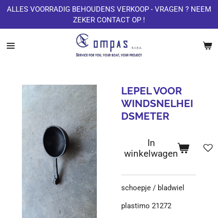
ALLES VOORRADIG BEHOUDENS VERKOOP - VRAGEN ? NEEM
Ga
ZEKER CONTACT OP !
direct
naar
de
hoofdinhoud
LEPEL VOOR
WINDSNELHEI
DSMETER
In
winkelwagen
schoepje / bladwiel
plastimo 21272