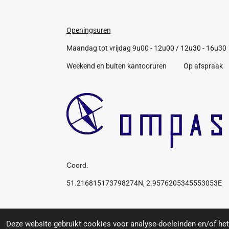
Openingsuren
Maandag tot vrijdag 9u00 - 12u00 / 12u30 - 16u30
Weekend en buiten kantooruren Op afspraak
Coord.
51.216815173798274N, 2.9576205345553053E
Algemene voorwaarden
© 2019 Compas: Service for you, your boat, your pr
Deze website gebruikt cookies voor analyse-doeleinden en/of het 