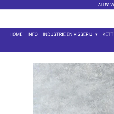
ALLES V
Ga
direct
naar
de
hoofdinhoud
HOME
INFO
INDUSTRIE EN VISSERIJ
KETT