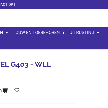
ACT OP !
EN
TOUW EN TOEBEHOREN
UITRUSTING
L G403 - WLL
n