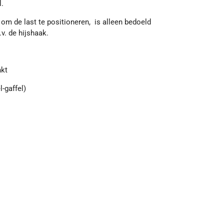
l.
om de last te positioneren, is alleen bedoeld
.v. de hijshaak.
nkt
l-gaffel)