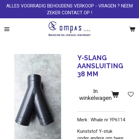
ALLES VOORRADIG BEHOUDENS VERKOOP - VRAGEN ? NEEM
Ga
ZEKER CONTACT OP !
direct
naar
de
hoofdinhoud
Y-SLANG
AANSLUITING
38 MM
In
winkelwagen
Merk : Whale nr YP6114
Kunststof Y-stuk
onder andere om twee