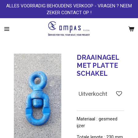
ALLES VOORRADIG BEHOUDENS VERKOOP - VRAGEN ? NEEM
Ga
ZEKER CONTACT OP !
direct
naar
de
hoofdinhoud
DRAAINAGEL
MET PLATTE
SCHAKEL
Uitverkocht
Materiaal : gesmeed
ijzer
Totale lengte : 230 mm