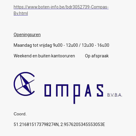
https://www.boten-info.be/bdr3052739-Compas-
Bv.html
Openingsuren
Maandag tot vrijdag 9u00 - 12u00 / 12u30 - 16u30
Weekend en buiten kantooruren Op afspraak
Coord.
51.216815173798274N, 2.9576205345553053E