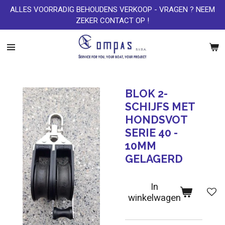
ALLES VOORRADIG BEHOUDENS VERKOOP - VRAGEN ? NEEM
Ga
ZEKER CONTACT OP !
direct
naar
de
hoofdinhoud
BLOK 2-
SCHIJFS MET
HONDSVOT
SERIE 40 -
10MM
GELAGERD
In
winkelwagen