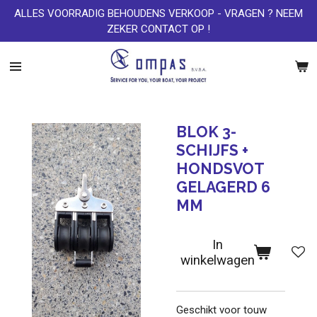
ALLES VOORRADIG BEHOUDENS VERKOOP - VRAGEN ? NEEM
Ga
ZEKER CONTACT OP !
direct
naar
de
hoofdinhoud
BLOK 3-
SCHIJFS +
HONDSVOT
GELAGERD 6
MM
In
winkelwagen
Geschikt voor touw