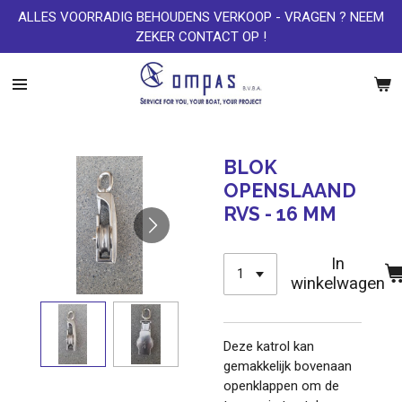
ALLES VOORRADIG BEHOUDENS VERKOOP - VRAGEN ? NEEM
Ga
ZEKER CONTACT OP !
direct
naar
de
hoofdinhoud
BLOK
OPENSLAAND
RVS - 16 MM
In
winkelwagen
Deze katrol kan
gemakkelijk bovenaan
openklappen om de