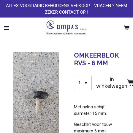
ALLES VOORRADIG BEHOUDENS VERKOOP - VRAGEN ? NEEM
Ga
ZEKER CONTACT OP !
direct
naar
de
hoofdinhoud
OMKEERBLOK
RVS - 6 MM
In
winkelwagen
Met nylon schijf
diameter 15 mm.
Geschikt voor touw
maximum 6 mm.