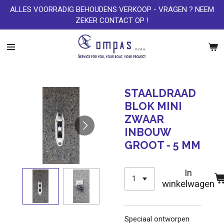
ALLES VOORRADIG BEHOUDENS VERKOOP - VRAGEN ? NEEM
Ga
ZEKER CONTACT OP !
direct
naar
de
hoofdinhoud
STAALDRAAD
BLOK MINI
ZWAAR
INBOUW
GROOT - 5 MM
In
winkelwagen
Speciaal ontworpen