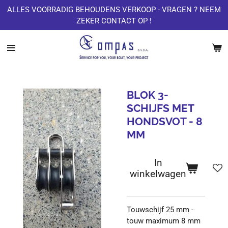
ALLES VOORRADIG BEHOUDENS VERKOOP - VRAGEN ? NEEM
Ga
ZEKER CONTACT OP !
direct
naar
de
hoofdinhoud
BLOK 3-
SCHIJFS MET
HONDSVOT - 8
MM
In
winkelwagen
Touwschijf 25 mm -
touw maximum 8 mm