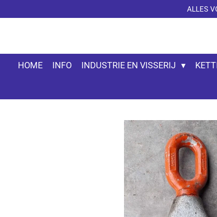
ALLES V
Ga
direct
naar
de
hoofdinhoud
HOME
INFO
INDUSTRIE EN VISSERIJ
KETT