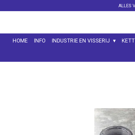
ALLES 
Ga
direct
naar
de
hoofdinhoud
HOME
INFO
INDUSTRIE EN VISSERIJ
KETT