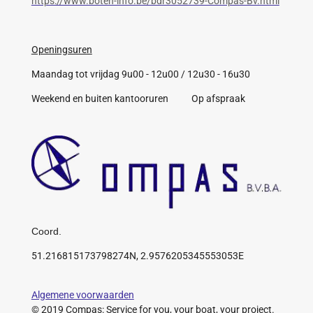
https://www.boten-info.be/bdr3052739-Compas-Bv.html
Openingsuren
Maandag tot vrijdag 9u00 - 12u00 / 12u30 - 16u30
Weekend en buiten kantooruren Op afspraak
Coord.
51.216815173798274N, 2.9576205345553053E
Algemene voorwaarden
© 2019 Compas: Service for you, your boat, your project.