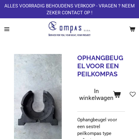
ALLES VOORRADIG BEHOUDENS VERKOOP - VRAGEN ? NEEM
Ga
ZEKER CONTACT OP !
direct
naar
de
hoofdinhoud
OPHANGBEUG
EL VOOR EEN
PEILKOMPAS
In
winkelwagen
Ophangbeugel voor
een sestrel
peilkompas type