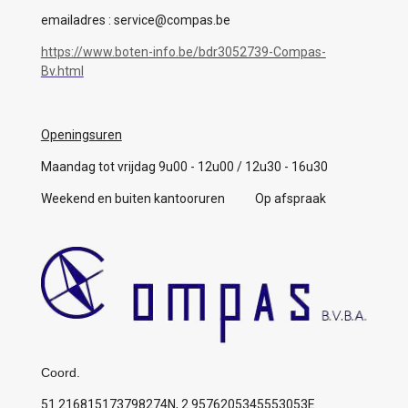
emailadres : service@compas.be
https://www.boten-info.be/bdr3052739-Compas-
Bv.html
Openingsuren
Maandag tot vrijdag 9u00 - 12u00 / 12u30 - 16u30
Weekend en buiten kantooruren Op afspraak
Coord.
51.216815173798274N, 2.9576205345553053E