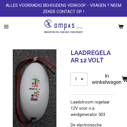
ALLES VOORRADIG BEHOUDENS VERKOOP - VRAGEN ? NEEM
Ga
ZEKER CONTACT OP !
direct
naar
de
hoofdinhoud
LAADREGELA
AR 12 VOLT
In
winkelwagen
Laadstroom regelaar
12V voor o.a.
windgenerator 503
De electronische