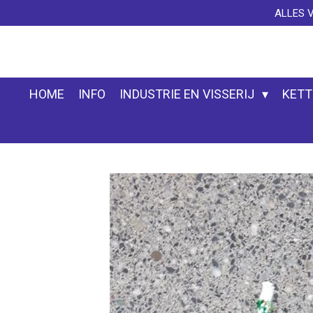
ALLES 
Ga
direct
naar
de
hoofdinhoud
HOME
INFO
INDUSTRIE EN VISSERIJ
KETT