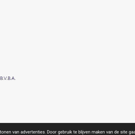
roject.
https://www.compas.be/
onen van advertenties. Door gebruik te blijven maken van de site ga