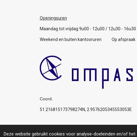
Openingsuren
Maandag tot vrijdag 9u00 - 12u00 / 12u30 - 16u30
Weekend en buiten kantooruren Op afspraak
Coord.
51.216815173798274N, 2.9576205345553053E
Algemene voorwaarden
© 2019 Compas: Service for you, your boat, your p
Deze website gebruikt cookies voor analyse-doeleinden en/of het t