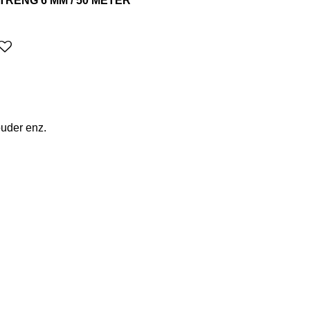
RENG 6 MM / 50 METER
ouder enz.