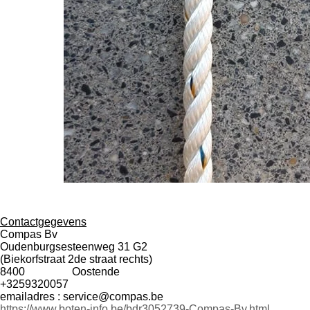
Contactgegevens
Compas Bv
Oudenburgsesteenweg 31 G2
(Biekorfstraat 2de straat rechts)
8400 Oostende
+3259320057
emailadres : service@compas.be
https://www.boten-info.be/bdr3052739-Compas-Bv.html