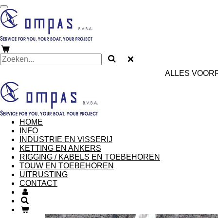
Ga
direct
naar
de
hoofdinhoud
ALLES VOORR
HOME
INFO
INDUSTRIE EN VISSERIJ
KETTING EN ANKERS
RIGGING / KABELS EN TOEBEHOREN
TOUW EN TOEBEHOREN
UITRUSTING
CONTACT