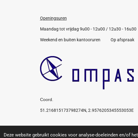
Openingsuren
Maandag tot vrijdag 9u00 - 12u00 / 12u30 - 16u30
Weekend en buiten kantooruren Op afspraak
Coord.
51.216815173798274N, 2.9576205345553053E
Algemene voorwaarden
© 2019 Compas: Service for you, your boat, your pr
Deze website gebruikt cookies voor analyse-doeleinden en/of het 