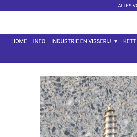
ALLES V
Ga
direct
naar
de
hoofdinhoud
HOME
INFO
INDUSTRIE EN VISSERIJ
KETT