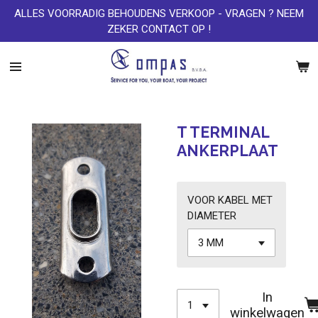
ALLES VOORRADIG BEHOUDENS VERKOOP - VRAGEN ? NEEM
Ga
ZEKER CONTACT OP !
direct
naar
de
hoofdinhoud
T TERMINAL
ANKERPLAAT
VOOR KABEL MET
DIAMETER
In
winkelwagen