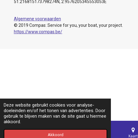
51.216815173798274N, 2.9576205345553053E
Algemene voorwaarden
© 2019 Compas: Service for you, your boat, your project.
https://www.compas.be/
Deze website gebruikt cookies voor analyse-
doeleinden en/of het tonen van advertenties. Door
gebruik te blijven maken van de site gaat u hiermee
akkoord.
Akkoord
E-mailadres
Telefoonnummer
Kaart