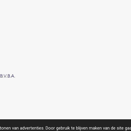
roject.
https://www.compas.be/
onen van advertenties. Door gebruik te blijven maken van de site ga