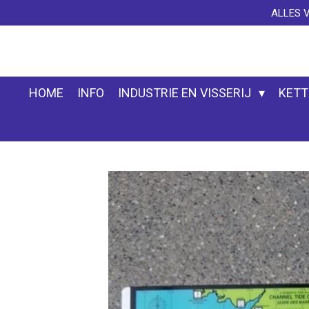
ALLES 
Ga
direct
naar
de
hoofdinhoud
HOME
INFO
INDUSTRIE EN VISSERIJ
KETT