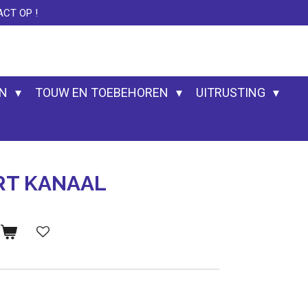
CT OP !
EN
TOUW EN TOEBEHOREN
UITRUSTING
T KANAAL
n