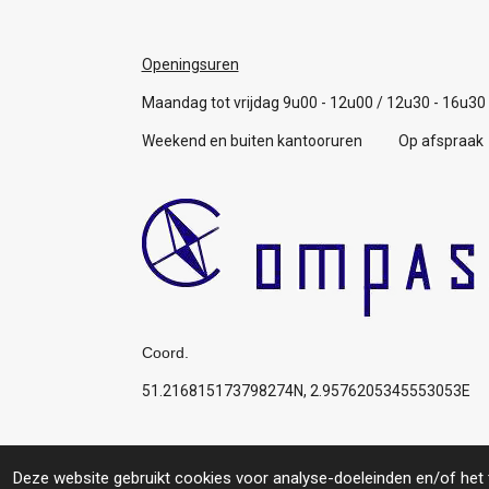
Openingsuren
Maandag tot vrijdag 9u00 - 12u00 / 12u30 - 16u30
Weekend en buiten kantooruren Op afspraak
Coord.
51.216815173798274N, 2.9576205345553053E
Algemene voorwaarden
© 2019 Compas: Service for you, your boat, your p
Deze website gebruikt cookies voor analyse-doeleinden en/of het t