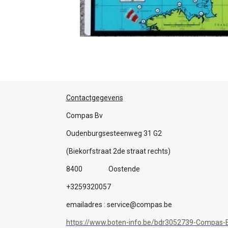
Contactgegevens
Compas Bv
Oudenburgsesteenweg 31 G2
(Biekorfstraat 2de straat rechts)
8400 Oostende
+3259320057
emailadres : service@compas.be
https://www.boten-info.be/bdr3052739-Compas-B